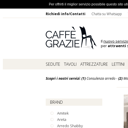
Ho dimentic
Per offrirti il miglior servizio possibile questo sito
Richiedi info/Contatti
Chatta su Whatsapp
Il
nuovo servizi
per
attraenti
s
SEDUTE
TAVOLI
ATTREZZATURE
LETTINI
Scopri i nostri servizi: (1)
Consulenza arredo -
(2)
Mo
BRAND
Amitek
Areta
Arredo Shabby