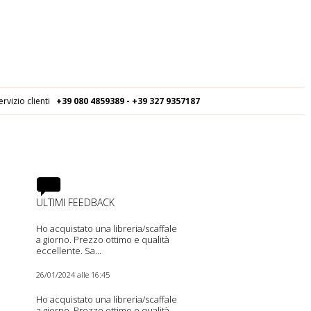
ervizio clienti
+39 080
4859389 - +39 327 9357187
ULTIMI FEEDBACK
Ho acquistato una libreria/scaffale
a giorno. Prezzo ottimo e qualità
eccellente. Sa...
26/01/2024 alle 16:45
Ho acquistato una libreria/scaffale
a giorno. Prezzo ottimo e qualità