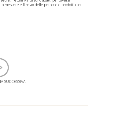
e
sedie
, i
lettini
Nardi sono adatti per diversi
 il benessere e il relax delle persone e prodotti con
NA SUCCESSIVA