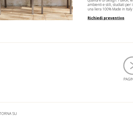
qualità e di design. I
tavoli
, l
ambienti e stili, studiati per
una filiera 100% Made in Italy
Richiedi preventivo
PAGI
TORNA SU