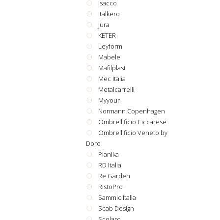
Isacco
Italkero
Jura
KETER
Leyform
Mabele
Mafilplast
Mec Italia
Metalcarrelli
Myyour
Normann Copenhagen
Ombrellificio Ciccarese
Ombrellificio Veneto by
Doro
Planika
RD Italia
Re Garden
RistoPro
Sammic Italia
Scab Design
Scolaro