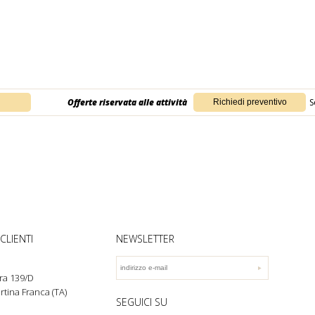
Offerte riservata alle attività
S
CLIENTI
NEWSLETTER
ra 139/D
rtina Franca (TA)
SEGUICI SU