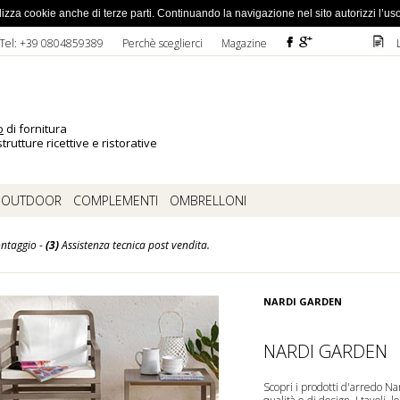
ato la password
 utilizza cookie anche di terze parti. Continuando la navigazione nel sito autorizzi l’us
F
ì
D
Tel: +39 0804859389
Perchè sceglierci
Magazine
o
di fornitura
trutture ricettive e ristorative
OUTDOOR
COMPLEMENTI
OMBRELLONI
ntaggio -
(3)
Assistenza tecnica post vendita.
NARDI GARDEN
NARDI GARDEN
Scopri i prodotti d'arredo Na