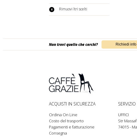
Rimuovi filtri scelti
Non trovi quello che cerchi?
ACQUISTI IN SICUREZZA
SERVIZIO 
Ordina On Line
UFFICI
Costo del trasporto
Str Massaf
Pagamenti e fatturazione
74015 - Ma
Consegna