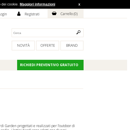
o dei cookie.
Maggiori informazioni
x
H
A
Carrello (
0
)
Login
Registrati
NOVITÀ
OFFERTE
BRAND
RICHIEDI PREVENTIVO GRATUITO
rdi Garden progettati e realizzati per l’outdoor di