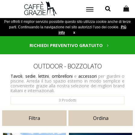
Per offrirti il miglior servizio possibile questo sito utilizza cookie anche di terze
parti. Continuando la navigazione nel sito autorizzi l’uso dei cookie.
Più
info
x
RICHIEDI PREVENTIVO GRATUITO
OUTDOOR - BOZZOLATO
Tavoli
,
sedie
,
lettini
,
ombrelloni
e
accessori
per giardini o
piscine. Arreda il tuo spazio esterno in modo semplice e
conveniente grazie alla nostra selezione dei migliori brand
italiani e internazionali.
3
Prodotti
Filtra
Ordina