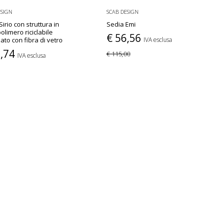
ESIGN
SCAB DESIGN
irio con struttura in
Sedia Emi
olimero riciclabile
€ 56,56
zato con fibra di vetro
IVA esclusa
5,74
€ 115,00
IVA esclusa
30
PIÙ COLORI
PIÙ COLORI