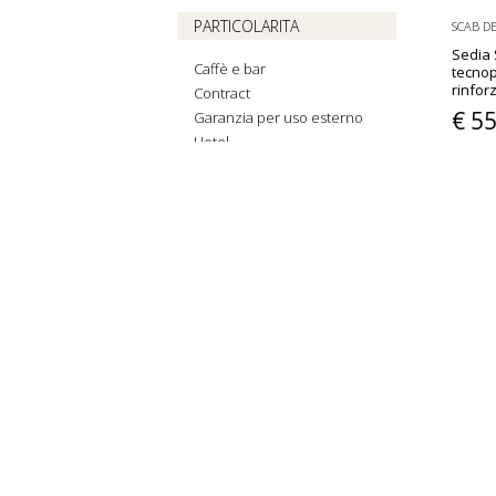
PARTICOLARITA
SCAB D
Sedia S
Caffè e bar
tecnop
rinfor
Contract
€ 5
Garanzia per uso esterno
Hotel
€ 113,
Made In Italy
vedi altri
CERTIFICAZIONE
AVVERTENZE
MATERIALE
Acciaio
Acciaio Zincato