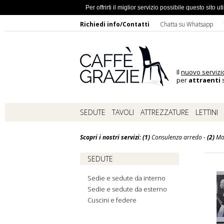
Ho dimentic
Per offrirti il miglior servizio possibile questo sito
Richiedi info/Contatti
Chatta su Whatsapp
Il
nuovo servizi
per
attraenti
s
SEDUTE
TAVOLI
ATTREZZATURE
LETTINI
Scopri i nostri servizi: (1)
Consulenza arredo -
(2)
Mo
SEDUTE
Sedie e sedute da interno
Sedie e sedute da esterno
Cuscini e federe