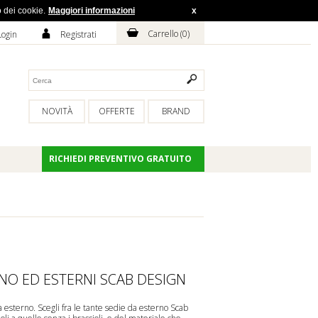
o dei cookie.
Maggiori informazioni
x
H
A
Carrello (
0
)
Login
Registrati
NOVITÀ
OFFERTE
BRAND
RICHIEDI PREVENTIVO GRATUITO
INO ED ESTERNI SCAB DESIGN
 esterno. Scegli fra le tante sedie da esterno Scab