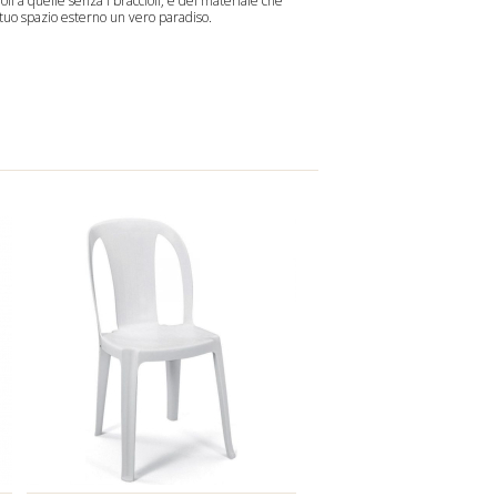
oli
a quelle
senza i braccioli
, e del materiale che
 tuo spazio esterno un vero paradiso.