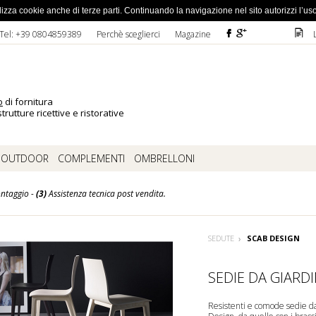
ato la password
 utilizza cookie anche di terze parti. Continuando la navigazione nel sito autorizzi l’us
F
ì
D
Tel: +39 0804859389
Perchè sceglierci
Magazine
o
di fornitura
trutture ricettive e ristorative
OUTDOOR
COMPLEMENTI
OMBRELLONI
ntaggio -
(3)
Assistenza tecnica post vendita.
SEDUTE
SCAB DESIGN
SEDIE DA GIARD
Resistenti e comode sedie da