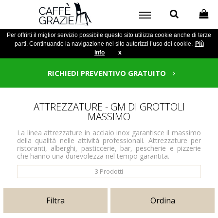
Per offrirti il miglior servizio possibile questo sito utilizza cookie anche di terze
parti. Continuando la navigazione nel sito autorizzi l’uso dei cookie.
Più
info
x
RICHIEDI PREVENTIVO GRATUITO
ATTREZZATURE - GM DI GROTTOLI
MASSIMO
La linea attrezzature in acciaio inox garantisce il massimo
della qualità nelle attività professionali. Attrezzature per
ristoranti, alberghi, pasticcerie, bar, pescherie e pizzerie
che hanno una durevolezza nel tempo garantita.
3
Prodotti
Filtra
Ordina