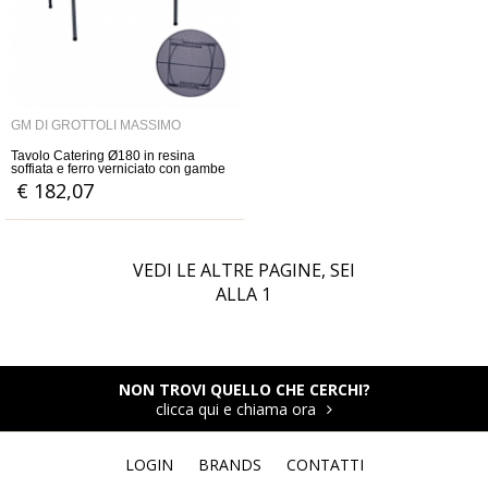
GM DI GROTTOLI MASSIMO
Tavolo Catering Ø180 in resina
soffiata e ferro verniciato con gambe
pieghevoli
€ 182,07
VEDI LE ALTRE PAGINE, SEI
ALLA
1
NON TROVI QUELLO CHE CERCHI?
clicca qui e chiama ora
LOGIN
BRANDS
CONTATTI