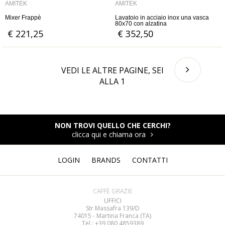
AMITEK
AMITEK
Mixer Frappè
Lavatoio in acciaio inox una vasca
80x70 con alzatina
€ 221,25
€ 352,50
VEDI LE ALTRE PAGINE, SEI
ALLA
1
NON TROVI QUELLO CHE CERCHI?
clicca qui e chiama ora
LOGIN
BRANDS
CONTATTI
CAFFÈ GRAZIE
UFFICI
Str Massafra 139/D
74015 - Martina Franca (TA)
Tel.: +39 080
4859389