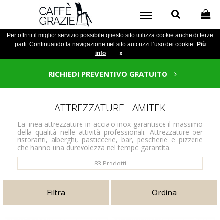
Per offrirti il miglior servizio possibile questo sito utilizza cookie anche di terze
parti. Continuando la navigazione nel sito autorizzi l’uso dei cookie.
Più
info
x
RICHIEDI PREVENTIVO GRATUITO
ATTREZZATURE - AMITEK
La linea attrezzature in acciaio inox garantisce il massimo
della qualità nelle attività professionali. Attrezzature per
ristoranti, alberghi, pasticcerie, bar, pescherie e pizzerie
che hanno una durevolezza nel tempo garantita.
83
Prodotti
Filtra
Ordina