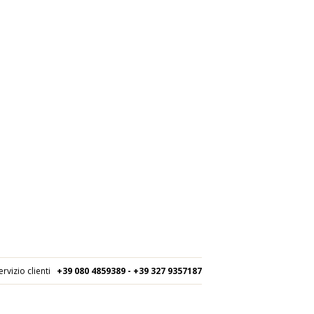
ervizio clienti
+39 080
4859389 - +39 327 9357187