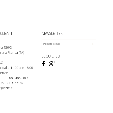
CLIENTI
NEWSLETTER
ra 139/D
rtina Franca (TA)
SEGUICI SU
F
ì
CI
rni dalle 11.00 alle 18.00
genze
 il +39 080
4859389
+39 327 9357187
grazie.it