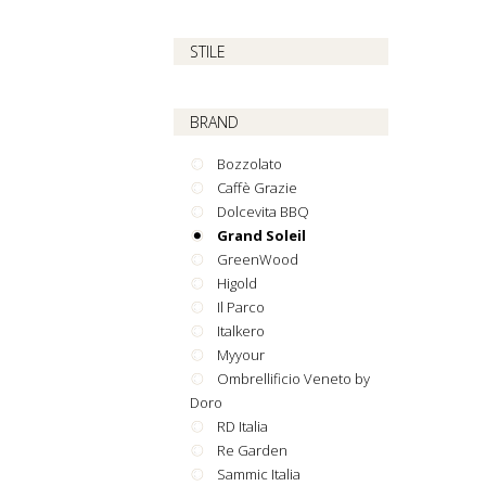
STILE
BRAND
Bozzolato
Caffè Grazie
Dolcevita BBQ
Grand Soleil
GreenWood
Higold
Il Parco
Italkero
Myyour
Ombrellificio Veneto by
Doro
RD Italia
Re Garden
Sammic Italia