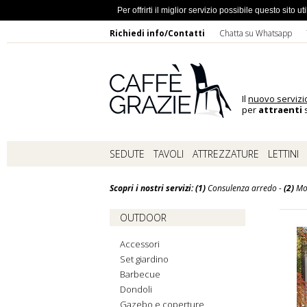
Ho dimentic
Per offrirti il miglior servizio possibile questo sito
Richiedi info/Contatti
Chatta su Whatsapp
Il
nuovo servizi
per
attraenti
s
SEDUTE
TAVOLI
ATTREZZATURE
LETTINI
Scopri i nostri servizi: (1)
Consulenza arredo -
(2)
Mo
OUTDOOR
Accessori
Set giardino
Barbecue
Dondoli
Gazebo e coperture