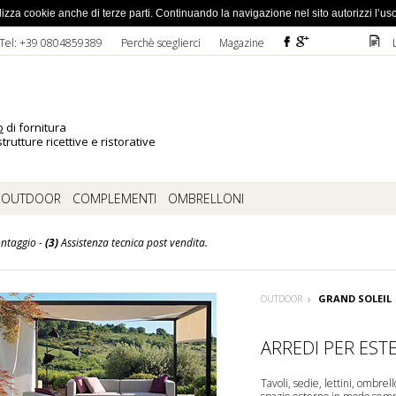
ato la password
 utilizza cookie anche di terze parti. Continuando la navigazione nel sito autorizzi l’us
F
ì
D
Tel: +39 0804859389
Perchè sceglierci
Magazine
o
di fornitura
trutture ricettive e ristorative
OUTDOOR
COMPLEMENTI
OMBRELLONI
ntaggio -
(3)
Assistenza tecnica post vendita.
OUTDOOR
GRAND SOLEIL
ARREDI PER EST
Tavoli
,
sedie
,
lettini
,
ombrell