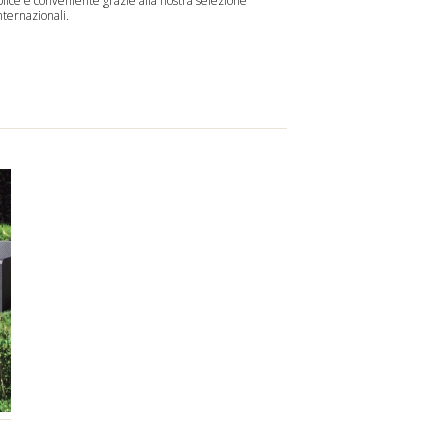
ice e conveniente grazie alla nostra selezione
nternazionali.