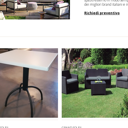
spazio esterno in modo sempl
dei migliori brand italiani e i
Richiedi preventivo
SOLEIL
GRAND SOLEIL