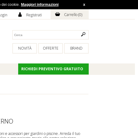
o dei cookie.
Maggiori informazioni
x
H
A
Carrello (
0
)
Login
Registrati
NOVITÀ
OFFERTE
BRAND
RICHIEDI PREVENTIVO GRATUITO
ERNO
oni
e
accessori
per giardini o piscine. Arreda il tuo