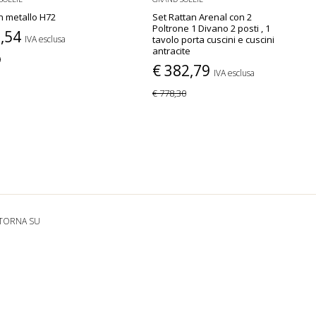
n metallo H72
Set Rattan Arenal con 2
Poltrone 1 Divano 2 posti , 1
9,54
IVA esclusa
tavolo porta cuscini e cuscini
antracite
0
€ 382,79
IVA esclusa
€ 778,30
TORNA SU