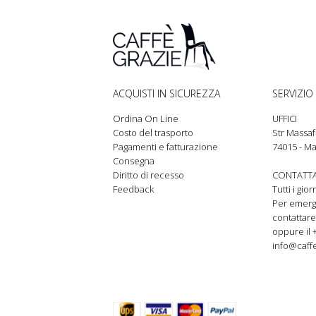
ACQUISTI IN SICUREZZA
SERVIZIO 
Ordina On Line
UFFICI
Costo del trasporto
Str Massaf
Pagamenti e fatturazione
74015 - Ma
Consegna
Diritto di recesso
CONTATTA
Feedback
Tutti i gio
Per emer
contattare
oppure il 
info@caffe