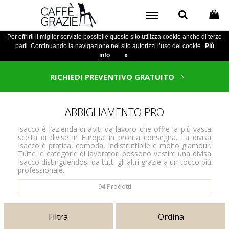
Per offrirti il miglior servizio possibile questo sito utilizza cookie anche di terze
parti. Continuando la navigazione nel sito autorizzi l’uso dei cookie.
Più
info
x
RICHIEDI PREVENTIVO GRATUITO
ABBIGLIAMENTO PRO
Isacco è l’azienda di abiti da lavoro che offre la più vasta
scelta di divise in Europa in pronta consegna. La divisa
Isacco è pratica, comoda, indistruttibile e molto glamour.
Tutte le categorie di lavoratori possono vestire una divisa
Isacco distinguendosi da tutti gli altri grazie a un tocco più
professionale.
94
Prodotti
Filtra
Ordina