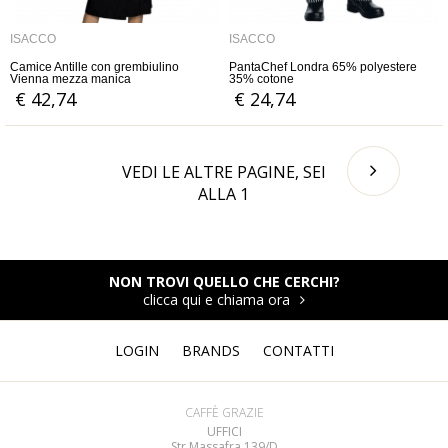
ISACCO
ISACCO
Camice Antille con grembiulino
PantaChef Londra 65% polyestere
Vienna mezza manica
35% cotone
€ 42,74
€ 24,74
VEDI LE ALTRE PAGINE, SEI
ALLA
1
NON TROVI QUELLO CHE CERCHI?
clicca qui e chiama ora
LOGIN
BRANDS
CONTATTI
CAFFÈ GRAZIE
UFFICI
Str Massafra 139/D