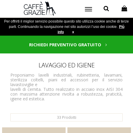
Per offrirti il miglior servizio possibile questo sito utilizza cookie anche di terze
parti. Continuando la navigazione nel sito autorizzi l’uso dei cookie.
Più
info
x
RICHIEDI PREVENTIVO GRATUITO
LAVAGGIO ED IGIENE
Proponiamo lavelli industriali, rubinetteria, lavamani,
sterilizza coltelli, piani ed accessori per il servizio
lavastoviglie e
lavelli di cernita. Tutto realizzato in acciaio inox AISI 304
con massima attenzione rivolta a robustezza, praticità,
igiene ed estetica.
33
Prodotti