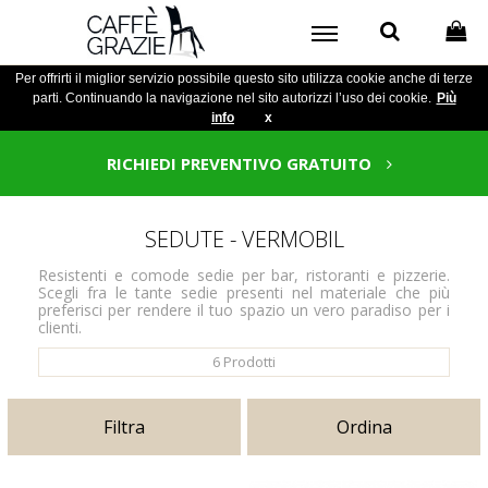
Per offrirti il miglior servizio possibile questo sito utilizza cookie anche di terze
parti. Continuando la navigazione nel sito autorizzi l’uso dei cookie.
Più
info
x
RICHIEDI PREVENTIVO GRATUITO
SEDUTE - VERMOBIL
Resistenti e comode sedie per bar, ristoranti e pizzerie.
Scegli fra le tante sedie presenti nel materiale che più
preferisci per rendere il tuo spazio un vero paradiso per i
clienti.
6
Prodotti
Filtra
Ordina