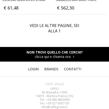
CUSCINO SEDUTA PER CH600
SGABELLO BAR DAISY ROPE
€ 61,48
€ 562,30
VEDI LE ALTRE PAGINE, SEI
ALLA
1
NON TROVI QUELLO CHE CERCHI?
clicca qui e chiama ora
LOGIN
BRANDS
CONTATTI
CAFFÈ GRAZIE
UFFICI
Str Massafra 139/D
74015 - Martina Franca (TA)
Tel.: +39 080
4859389
Tel.: +39 327 9357187
info@caffegrazie.it