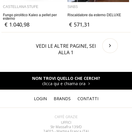
CASTELLANA STUFE
SIABS
Fungo pirolitico Kaleo a pellet per
Riscaldatore da esterno DELUXE
esterno
€ 1.040,98
€ 571,31
VEDI LE ALTRE PAGINE, SEI
ALLA
1
NON TROVI QUELLO CHE CERCHI?
clicca qui e chiama ora
LOGIN
BRANDS
CONTATTI
CAFFÈ GRAZIE
UFFICI
Str Massafra 139/D
74015 - Martina Franca (TA)