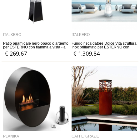
ITALKERO
ITALKERO
Patio piramidale nero opaco o argento
Fungo riscaldatore Dolce Vita struttura
per ESTERNO con fiamma a vista - a
Inox brillantato per ESTERNO con
Gas
fiamma a vista - a Gas GPL o Metano -
€ 269,67
€ 1.309,84
Manuale o Telecomandato
PLANIKA
CAFFE' GRAZIE