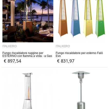
ITALKERO
ITALKERO
Fungo riscaldatore ruggine per
Fungo riscaldatore per esterno Falò
ESTERNO con fiamma a vista - a Gas
Evo
GPL o Metano - Manuale o
€ 897,54
€ 831,97
Telecomandato