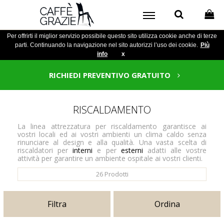
Per offrirti il miglior servizio possibile questo sito utilizza cookie anche di terze
parti. Continuando la navigazione nel sito autorizzi l’uso dei cookie.
Più
info
x
RICHIEDI PREVENTIVO GRATUITO
RISCALDAMENTO
La linea attrezzatura per riscaldamento garantisce ai
vostri locali ed ai vostri ambienti un clima caldo senza
rinunciare al design e alla qualità. Una vasta scelta di
riscaldatori per
interni
e per
esterni
adatti alle vostre
attività per garantire un ambiente ospitale ai vostri clienti.
26
Prodotti
Filtra
Ordina