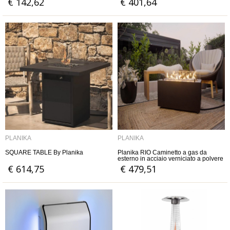
€ 142,62
€ 401,64
PLANIKA
PLANIKA
SQUARE TABLE By Planika
Planika RIO Caminetto a gas da
esterno in acciaio verniciato a polvere
€ 614,75
€ 479,51