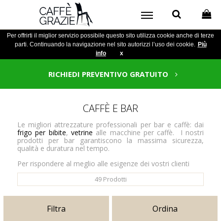
Per offrirti il miglior servizio possibile questo sito utilizza cookie anche di terze
parti. Continuando la navigazione nel sito autorizzi l’uso dei cookie.
Più
info
x
RICHIEDI PREVENTIVO GRATUITO
CAFFÈ E BAR
Le migliori attrezzature professionali per bar e caffè: dai
frigo per bibite
,
vetrine
alle macchine per caffè. I nostri
prodotti per bar garantiscono la massima sicurezza,
qualità e duratura nel tempo.
Per rispondere al meglio alle esigenze dei vostri clienti
49
Prodotti
Filtra
Ordina