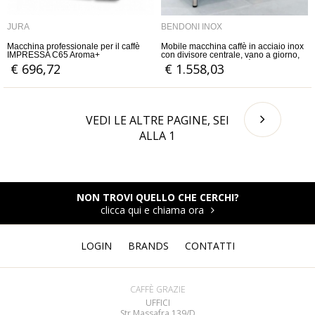
JURA
BENDONI INOX
Macchina professionale per il caffè
Mobile macchina caffè in acciaio inox
IMPRESSA C65 Aroma+
con divisore centrale, vano a giorno,
tramoggia raccogli caffè e piedini
€ 696,72
€ 1.558,03
inferiori regolabili
VEDI LE ALTRE PAGINE, SEI
ALLA
1
NON TROVI QUELLO CHE CERCHI?
clicca qui e chiama ora
LOGIN
BRANDS
CONTATTI
CAFFÈ GRAZIE
UFFICI
Str Massafra 139/D