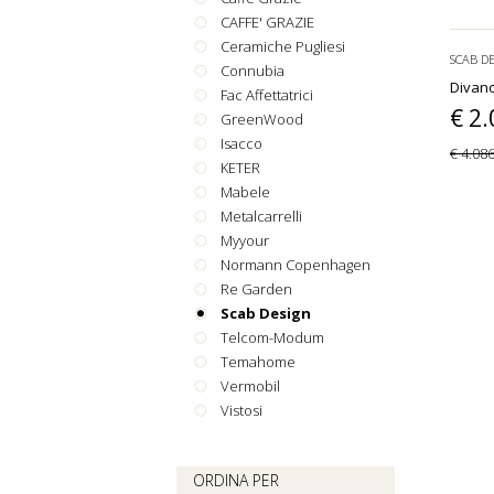
CAFFE' GRAZIE
Ceramiche Pugliesi
SCAB D
Connubia
Divano
Fac Affettatrici
€ 2
GreenWood
Isacco
€ 4.08
KETER
Mabele
Metalcarrelli
Myyour
Normann Copenhagen
Re Garden
Scab Design
Telcom-Modum
Temahome
Vermobil
Vistosi
ORDINA PER