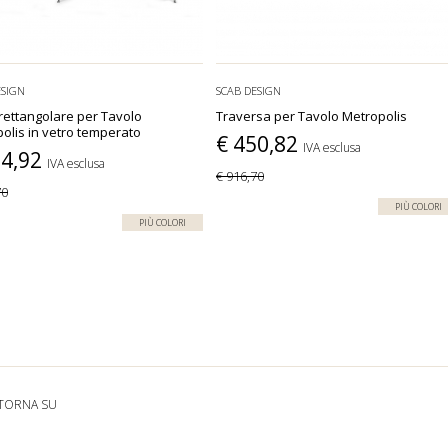
ESIGN
SCAB DESIGN
rettangolare per Tavolo
Traversa per Tavolo Metropolis
olis in vetro temperato
€ 450,82
IVA esclusa
04,92
IVA esclusa
€ 916,70
70
PIÙ COLORI
PIÙ COLORI
TORNA SU