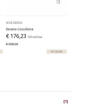
SCAB DESIGN
Divano Coccolona
€ 176,23
IVA esclusa
€ 358,30
PIÙ COLORI
[1]