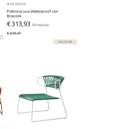
SCAB DESIGN
Poltrona Lisa Waterproof con
Braccioli
€ 313,93
IVA esclusa
€ 638,30
PIÙ COLORI