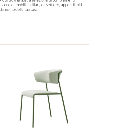
o, qui trovi la nostra selezione di complementi
lezione di
mobili ausiliari
,
cassettiere
,
appendiabiti
edamento della tua casa.