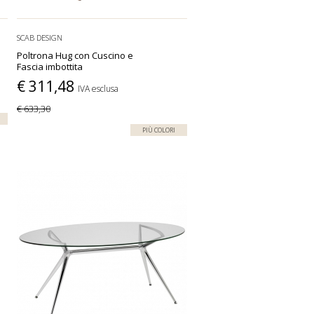
SCAB DESIGN
Poltrona Hug con Cuscino e
Fascia imbottita
€ 311,48
IVA esclusa
€ 633,30
PIÙ COLORI