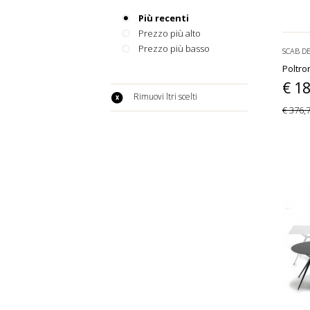
Più recenti
Prezzo più alto
Prezzo più basso
SCAB D
Poltro
€ 1
Rimuovi filtri scelti
€ 376,