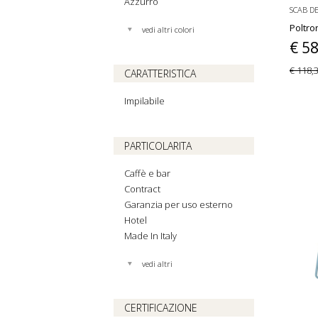
Azzurro
SCAB D
Poltro
vedi altri colori
€ 5
€ 118,
CARATTERISTICA
Impilabile
PARTICOLARITA
Caffè e bar
Contract
Garanzia per uso esterno
Hotel
Made In Italy
vedi altri
CERTIFICAZIONE