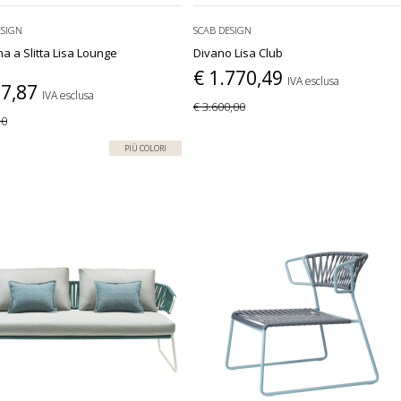
ESIGN
SCAB DESIGN
na a Slitta Lisa Lounge
Divano Lisa Club
€ 1.770,49
IVA esclusa
77,87
IVA esclusa
€ 3.600,00
30
PIÙ COLORI