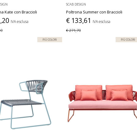
ESIGN
SCAB DESIGN
na Kate con Braccioli
Poltrona Summer con Braccioli
8,20
€ 133,61
IVA esclusa
IVA esclusa
30
€ 271,70
PIÙ COLORI
PIÙ COLORI