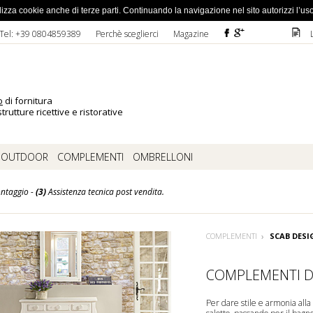
ato la password
 utilizza cookie anche di terze parti. Continuando la navigazione nel sito autorizzi l’us
F
ì
D
Tel: +39 0804859389
Perchè sceglierci
Magazine
o
di fornitura
trutture ricettive e ristorative
OUTDOOR
COMPLEMENTI
OMBRELLONI
ntaggio -
(3)
Assistenza tecnica post vendita.
COMPLEMENTI
SCAB DESI
COMPLEMENTI D
Per dare stile e armonia alla