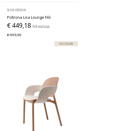
SCAB DESIGN
Poltrona Lisa Lounge Filò
€ 449,18
IVA esclusa
€ 913,30
PIÙ COLORI