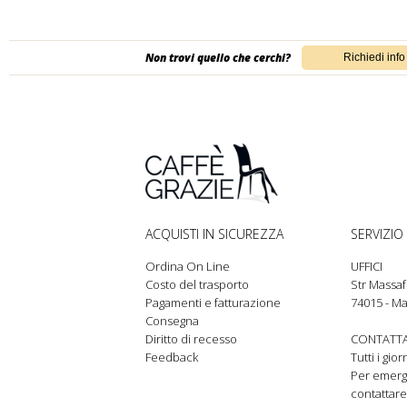
Non trovi quello che cerchi?
ACQUISTI IN SICUREZZA
SERVIZIO 
Ordina On Line
UFFICI
Costo del trasporto
Str Massaf
Pagamenti e fatturazione
74015 - Ma
Consegna
Diritto di recesso
CONTATTA
Feedback
Tutti i gio
Per emer
contattare