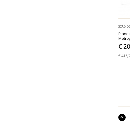
SCAB D
Piano 
Metrop
€ 2
€ 416,