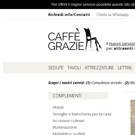
Ho dimentic
Per offrirti il miglior servizio possibile questo sito
Richiedi info/Contatti
Chatta su Whatsapp
Il
nuovo servizi
per
attraenti
s
SEDUTE
TAVOLI
ATTREZZATURE
LETTINI
Scopri i nostri servizi: (1)
Consulenza arredo -
(2)
Mo
COMPLEMENTI
Mobili
Stoviglie e biancheria per la casa
Accessori culinari
Illuminazione
Mobiletti e scaffali