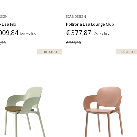
ESIGN
SCAB DESIGN
 Lisa Filò
Poltrona Lisa Lounge Club
.009,84
€ 377,87
IVA esclusa
IVA esclusa
6,70
€ 768,30
PIÙ COLORI
PIÙ COLORI