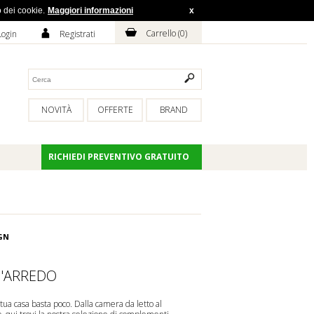
o dei cookie.
Maggiori informazioni
x
H
A
Carrello (
0
)
Login
Registrati
NOVITÀ
OFFERTE
BRAND
RICHIEDI PREVENTIVO GRATUITO
GN
'ARREDO
 tua casa basta poco. Dalla camera da letto al