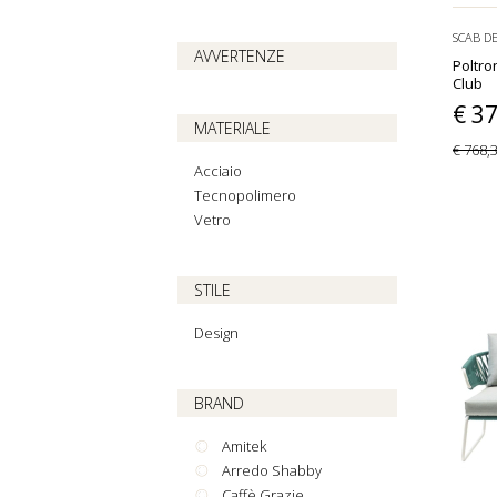
SCAB D
AVVERTENZE
Poltro
Club
€ 3
MATERIALE
€ 768,
Acciaio
Tecnopolimero
Vetro
STILE
Design
BRAND
Amitek
Arredo Shabby
Caffè Grazie