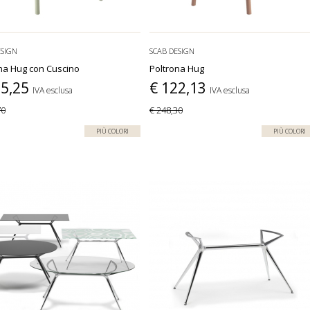
ESIGN
SCAB DESIGN
na Hug con Cuscino
Poltrona Hug
85,25
€ 122,13
IVA esclusa
IVA esclusa
70
€ 248,30
PIÙ COLORI
PIÙ COLORI