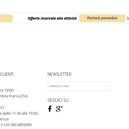
Offerte riservata alle attività
S
CLIENTI
NEWSLETTER
ra 139/D
rtina Franca (TA)
SEGUICI SU
F
ì
CI
rni dalle 11.00 alle 18.00
genze
 il +39 080
4859389