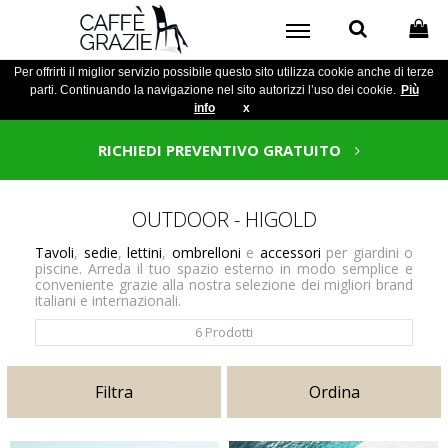
Per offrirti il miglior servizio possibile questo sito utilizza cookie anche di terze
parti. Continuando la navigazione nel sito autorizzi l’uso dei cookie.
Più
info
x
RICHIEDI PREVENTIVO GRATUITO
OUTDOOR - HIGOLD
Tavoli
,
sedie
,
lettini
,
ombrelloni
e
accessori
per giardini o
piscine. Arreda il tuo spazio esterno in modo semplice e
conveniente grazie alla nostra selezione dei migliori brand
italiani e internazionali.
6
Prodotti
Filtra
Ordina