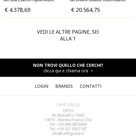
Set Sofa Esterno Higold Airport
Set Divano Outdoor ONDA Bianco
€ 4.378,69
€ 20.564,75
VEDI LE ALTRE PAGINE, SEI
ALLA
1
NON TROVI QUELLO CHE CERCHI?
clicca qui e chiama ora
LOGIN
BRANDS
CONTATTI
CAFFÈ GRAZIE
UFFICI
Str Massafra 139/D
74015 - Martina Franca (TA)
Tel.: +39 080
4859389
Tel.: +39 327 9357187
info@caffegrazie.it