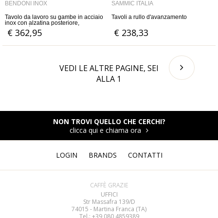
BENDONI INOX
SAMMIC ITALIA
Tavolo da lavoro su gambe in acciaio
Tavoli a rullo d'avanzamento
inox con alzatina posteriore,
profondità 80 cm
€ 362,95
€ 238,33
VEDI LE ALTRE PAGINE, SEI
ALLA
1
NON TROVI QUELLO CHE CERCHI?
clicca qui e chiama ora
LOGIN
BRANDS
CONTATTI
CAFFÈ GRAZIE
UFFICI
Str Massafra 139/D
74015 - Martina Franca (TA)
Tel.: +39 080
4859389