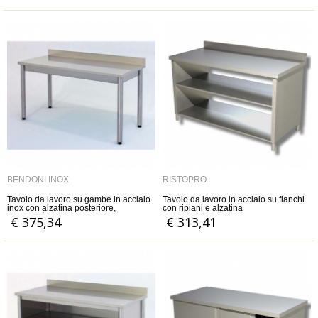
BENDONI INOX
RISTOPRO
Tavolo da lavoro su gambe in acciaio
Tavolo da lavoro in acciaio su fianchi
inox con alzatina posteriore,
con ripiani e alzatina
profondità 90 cm
€ 375,34
€ 313,41