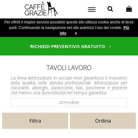
Per offrirti il miglior servizio possibile questo sito utilizza cookie anche di terze
parti. Continuando la navigazione nel sito autorizzi l’uso dei cookie.
Più
info
x
RICHIEDI PREVENTIVO GRATUITO
TAVOLI LAVORO
La linea attrezzature in acciaio inox garantisce il massimo
della qualità nelle attività professionali. Attrezzature per
ristoranti, alberghi, pasticcerie, bar, pescherie e pizzerie
che hanno una durevolezza nel tempo garantita.
25
Prodotti
Filtra
Ordina