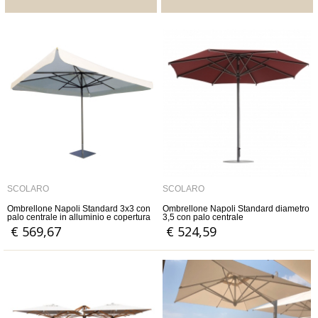
SCOLARO
SCOLARO
Ombrellone Napoli Standard 3x3 con
Ombrellone Napoli Standard diametro
palo centrale in alluminio e copertura
3,5 con palo centrale
in acrilico 350 gr antimuffa
€ 569,67
€ 524,59
impermeabile