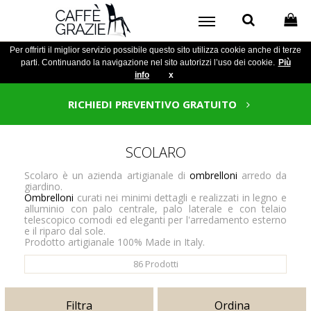
Per offrirti il miglior servizio possibile questo sito utilizza cookie anche di terze
parti. Continuando la navigazione nel sito autorizzi l’uso dei cookie.
Più
info
x
RICHIEDI PREVENTIVO GRATUITO
SCOLARO
Scolaro è un azienda artigianale di
ombrelloni
arredo da
giardino.
Ombrelloni
curati nei minimi dettagli e realizzati in legno e
alluminio con palo centrale, palo laterale e con telaio
telescopico comodi ed eleganti per l'arredamento esterno
e il riparo dal sole.
Prodotto artigianale 100% Made in Italy.
86
Prodotti
Filtra
Ordina