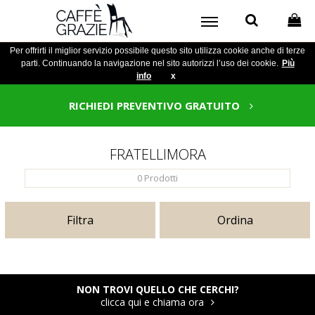
Per offrirti il miglior servizio possibile questo sito utilizza cookie anche di terze
parti. Continuando la navigazione nel sito autorizzi l’uso dei cookie.
Più
info
x
RICHIEDI PREVENTIVO GRATUITO
FRATELLIMORA
0
Prodotti
Filtra
Ordina
NON TROVI QUELLO CHE CERCHI?
clicca qui e chiama ora