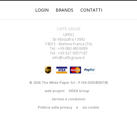
LOGIN
BRANDS
CONTATTI
CAFFÈ GRAZIE
UFFICI
Str Massafra 139/D
74015 - Martina Franca (TA)
Tel.: +39 080
4859389
Tel.: +39 327 9357187
info@caffegrazie.it
© 2026 The White Paper Srl - P.IVA 03254550738
web project
SIDEA Group
termini e condizioni
Politica sulla privacy
e
sui cookie