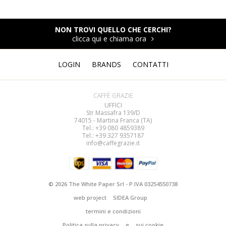
NON TROVI QUELLO CHE CERCHI?
clicca qui e chiama ora
LOGIN
BRANDS
CONTATTI
CAFFÈ GRAZIE
UFFICI
Str Massafra 139/D
74015 - Martina Franca (TA)
Tel.: +39 080
4859389
Tel.: +39 327 9357187
info@caffegrazie.it
© 2026 The White Paper Srl - P.IVA 03254550738
web project
SIDEA Group
termini e condizioni
Politica sulla privacy
e
sui cookie