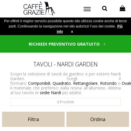
Per offrirti il miglior servizio possibile questo sito utilizza cookie anche di terze
parti. Continuando la navigazione nel sito autorizzi l’uso dei cookie.
Più
info
x
RICHIEDI PREVENTIVO GRATUITO
TAVOLI - NARDI GARDEN
Scopri la selezione di tavoli da giardino e per esterni Nardi
Garden. Scegli il
formato:
Componibili
,
Quadrato
,
Rettangolare
,
Rotondo
o
Oval
il materiale che preferisci dalla resina all'alluminio. Abbina
al tuo tavolo le
sedie Nardi
più adatte.
0
Prodotti
Filtra
Ordina