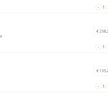
-
1
€ 258
ze
-
1
€ 135
-
1