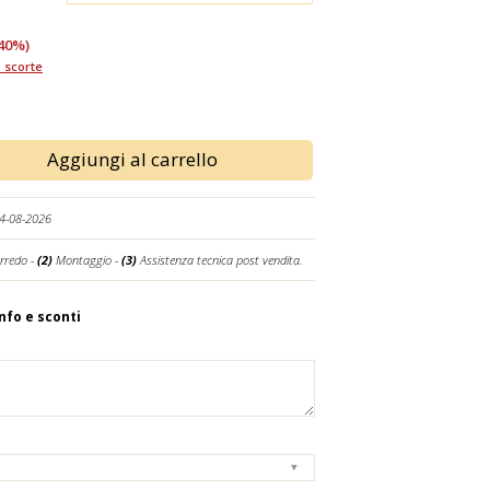
40%)
 scorte
Aggiungi al carrello
14-08-2026
rredo -
(2)
Montaggio -
(3)
Assistenza tecnica post vendita.
info e sconti