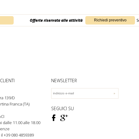
Offerte riservata alle attività
S
CLIENTI
NEWSLETTER
ra 139/D
rtina Franca (TA)
SEGUICI SU
F
ì
CI
rni dalle 11.00 alle 18.00
genze
 il +39 080
4859389