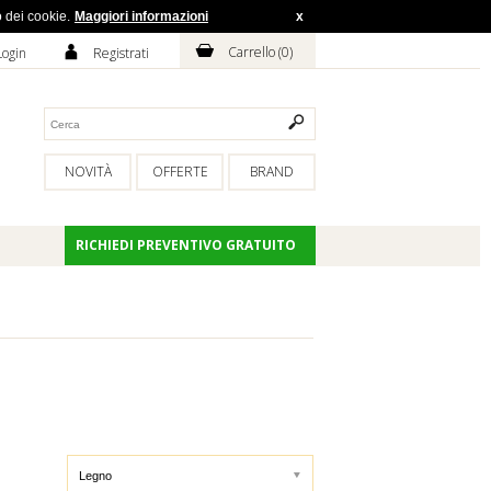
o dei cookie.
Maggiori informazioni
x
H
A
Carrello (
0
)
Login
Registrati
NOVITÀ
OFFERTE
BRAND
RICHIEDI PREVENTIVO GRATUITO