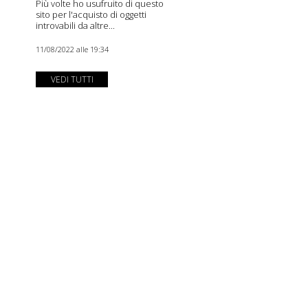
Più volte ho usufruito di questo
sito per l'acquisto di oggetti
introvabili da altre...
11/08/2022 alle 19:34
VEDI TUTTI