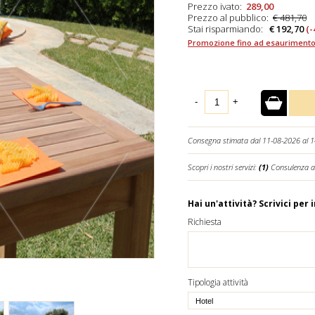
Prezzo ivato:
289,00
Prezzo al pubblico:
€ 481,70
Stai risparmiando:
€ 192,70
(-
Promozione fino ad esaurimento
-
+
Consegna stimata dal 11-08-2026 al 
Scopri i nostri servizi:
(1)
Consulenza a
Hai un'attività? Scrivici per 
Richiesta
Tipologia attività