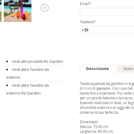
Email*
Telefono*
Vedi altri prodotti Re Garden
Descrizione
Sconti
Vedi altre Tavolini da
esterno
Tavolo quadrato da giardino in le
Vedi altre Tavolini da
di 3 cm di spessore. Con i suoi la
esterno Re Garden
tavola fino a 4 persone. Pur nell
per un piccolo balcone o terrazzo,
Essendo realizzato in teak, un le
all’umidità esterna o ai raggi del
conserva la sua bellezza.
Dimensioni
Altezza: 75.00 cm
Larghezza: 80.00 cm