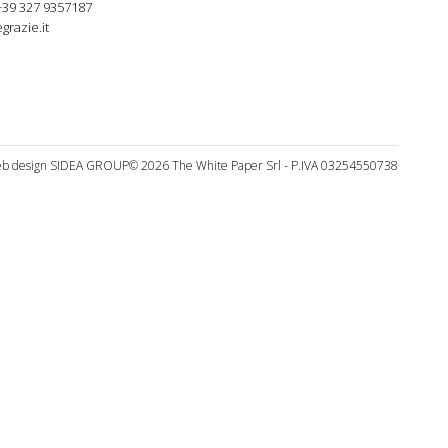
+39 327 9357187
grazie.it
b design
SIDEA GROUP
© 2026 The White Paper Srl - P.IVA 03254550738