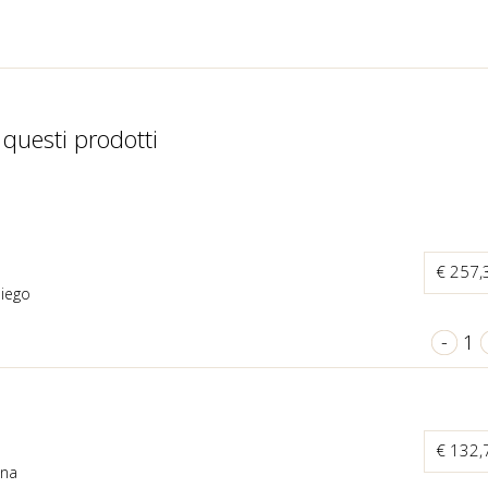
 questi prodotti
€ 257
Diego
-
1
€ 132
gna