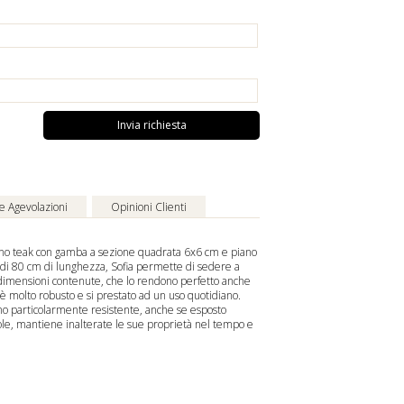
Invia richiesta
 e Agevolazioni
Opinioni Clienti
gno teak con gamba a sezione quadrata 6x6 cm e piano
ti di 80 cm di lunghezza, Sofia permette di sedere a
e dimensioni contenute, che lo rendono perfetto anche
 è molto robusto e si prestato ad un uso quotidiano.
gno particolarmente resistente, anche se esposto
 sole, mantiene inalterate le sue proprietà nel tempo e