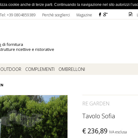
ato la password
 utilizza cookie anche di terze parti. Continuando la navigazione nel sito autorizzi l’us
F
ì
D
Tel: +39 0804859389
Perchè sceglierci
Magazine
o
di fornitura
trutture ricettive e ristorative
OUTDOOR
COMPLEMENTI
OMBRELLONI
EN
RE GARDEN
Tavolo Sofia
€
236,89
IVA esclusa