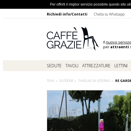
Ho dimentic
Per offrirti il miglior servizio possibile questo sito
Richiedi info/Contatti
Chatta su Whatsapp
Il
nuovo servizi
per
attraenti
s
SEDUTE
TAVOLI
ATTREZZATURE
LETTINI
TEAK
OUTDOOR
TAVOLINI DA ESTERNO
RE GARD