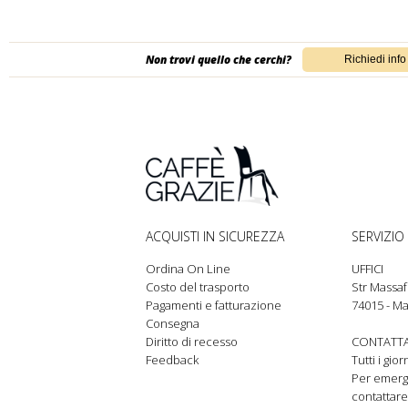
Non trovi quello che cerchi?
ACQUISTI IN SICUREZZA
SERVIZIO 
Ordina On Line
UFFICI
Costo del trasporto
Str Massaf
Pagamenti e fatturazione
74015 - Ma
Consegna
Diritto di recesso
CONTATTA
Feedback
Tutti i gio
Per emer
contattare