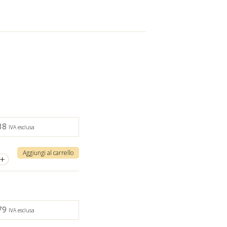
,38
IVA esclusa
Aggiungi al carrello
+
,79
IVA esclusa