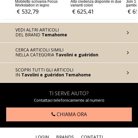
Mobiletto scrivania Focus
Albi credenza disponile in due
Join 1
e
Workstation in legno
varianti colori
gambe 
nelle d
€ 532,79
€ 625,41
€ 6
VEDI ALTRI ARTICOLI
DEL BRAND
Temahome
CERCA ARTICOLI SIMILI
NELLA CATEGORIA
Tavolini e guéridon
SCOPRI TUTTI GLI ARTICOLI
IN
Tavolini e guéridon Temahome
TI SERVE AIUTO?
Contattaci telefonicamente al numero
CHIAMA ORA
LOGIN
BRANDS
CONTATTI