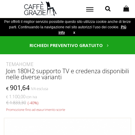
Per offrirti il miglior servizio possibile questo sito utilizza cookie anche di terze
parti. Continuando la navigazione nel sito autorizzi l’uso dei cookie.
Più
info
x
RICHIEDI PREVENTIVO GRATUITO
TEMAHOME
Join 180H2 supporto TV e credenza disponibili
nelle diverse varianti
901,64
€
IVA esclusa
1.100,00
€
con iva
€ 1.833,30
(-40%)
Promozione fino ad esaurimento scorte