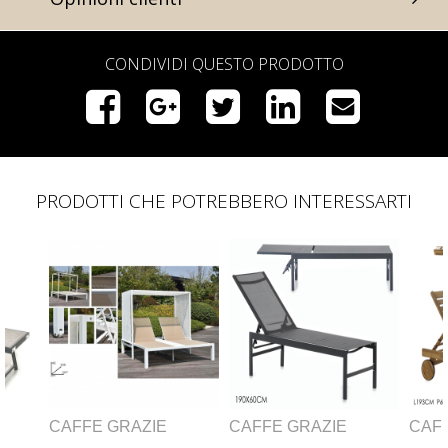
CONDIVIDI QUESTO PRODOTTO
PRODOTTI CHE POTREBBERO INTERESSARTI
GRAZIE
CAFFÈ GRAZIE
CAFFÈ GRAZIE