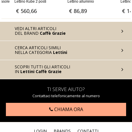
e 2 posti
Lettino alluminio
Lettino in legno con ruote
66
€ 86,89
€ 141,80
VEDI ALTRI ARTICOLI
DEL BRAND
Caffè Grazie
CERCA ARTICOLI SIMILI
NELLA CATEGORIA
Lettini
SCOPRI TUTTI GLI ARTICOLI
IN
Lettini Caffè Grazie
TI SERVE AIUTO?
Contattaci telefonicamente al numero
CHIAMA ORA
LOGIN
BRANDS
CONTATTI