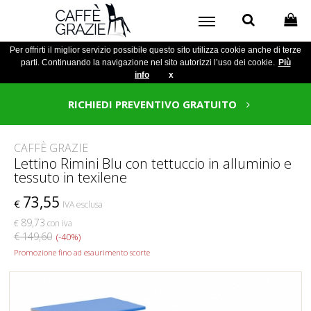
Per offrirti il miglior servizio possibile questo sito utilizza cookie anche di terze
parti. Continuando la navigazione nel sito autorizzi l’uso dei cookie.
Più
info
x
RICHIEDI PREVENTIVO GRATUITO
CAFFÈ GRAZIE
Lettino Rimini Blu con tettuccio in alluminio e
tessuto in texilene
73,55
€
IVA esclusa
89,73
€
con iva
€ 149,60
(-40%)
Promozione fino ad esaurimento scorte