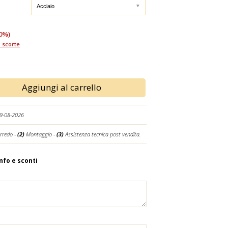
0%)
 scorte
Aggiungi al carrello
19-08-2026
rredo -
(2)
Montaggio -
(3)
Assistenza tecnica post vendita.
info e sconti