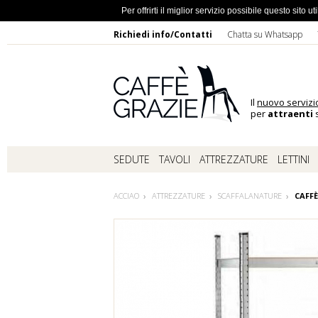
Ho dimentic
Per offrirti il miglior servizio possibile questo sito
Richiedi info/Contatti
Chatta su Whatsapp
Il
nuovo servizi
per
attraenti
s
SEDUTE
TAVOLI
ATTREZZATURE
LETTINI
ACCIAO
ATTREZZATURE
SCAFFALANATURE
CAFFÈ