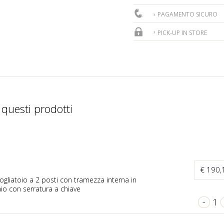
PAGAMENTO SICURO
PICK-UP IN STORE
 questi prodotti
€ 190
gliatoio a 2 posti con tramezza interna in
aio con serratura a chiave
-
1