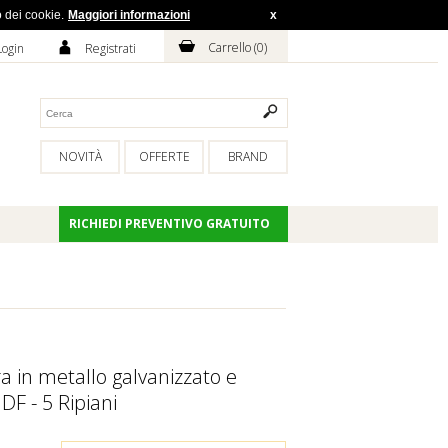
o dei cookie.
Maggiori informazioni
x
H
A
Carrello (
0
)
Login
Registrati
NOVITÀ
OFFERTE
BRAND
RICHIEDI PREVENTIVO GRATUITO
ra in metallo galvanizzato e
MDF - 5 Ripiani