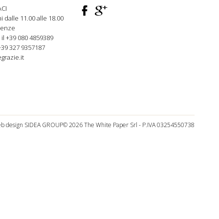
F
ì
CI
rni dalle 11.00 alle 18.00
genze
 il +39 080
4859389
+39 327 9357187
grazie.it
b design
SIDEA GROUP
© 2026 The White Paper Srl - P.IVA 03254550738