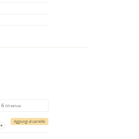
,16
IVA esclusa
Aggiungi al carrello
+