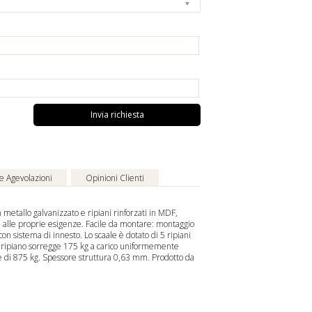
Invia richiesta
 e Agevolazioni
Opinioni Clienti
in metallo galvanizzato e ripiani rinforzati in MDF,
alle proprie esigenze. Facile da montare: montaggio
on sistema di innesto. Lo scaffale è dotato di 5 ripiani
i ripiano sorregge 175 kg a carico uniformemente
ale di 875 kg. Spessore struttura 0,63 mm. Prodotto da