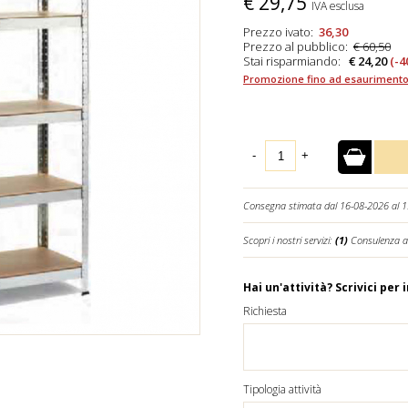
€
29,75
IVA esclusa
Prezzo ivato:
36,30
Prezzo al pubblico:
€ 60,50
Stai risparmiando:
€ 24,20
(-4
Promozione fino ad esaurimento
-
+
Consegna stimata dal 16-08-2026 al 
Scopri i nostri servizi:
(1)
Consulenza a
Hai un'attività? Scrivici per 
Richiesta
Tipologia attività