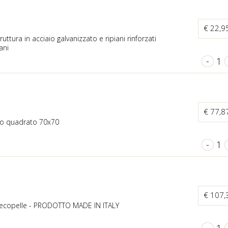
€ 22,9
ruttura in acciaio galvanizzato e ripiani rinforzati
ani
-
1
€ 77,8
co quadrato 70x70
-
1
€ 107
n ecopelle - PRODOTTO MADE IN ITALY