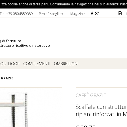
ato la password
 utilizza cookie anche di terze parti. Continuando la navigazione nel sito autorizzi l’us
F
ì
D
Tel: +39 0804859389
Perchè sceglierci
Magazine
o
di fornitura
trutture ricettive e ristorative
OUTDOOR
COMPLEMENTI
OMBRELLONI
 GRAZIE
CAFFÈ GRAZIE
Scaffale con struttu
ripiani rinforzati in 