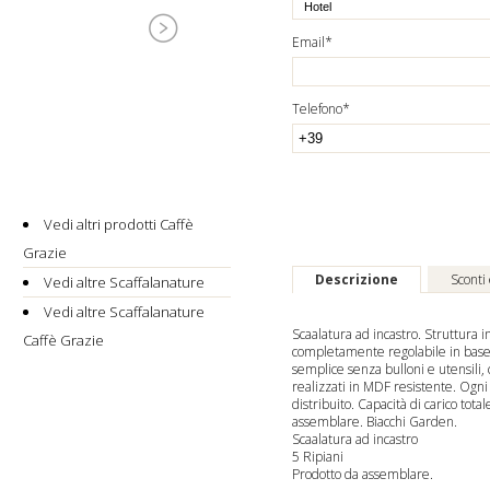
Email*
Telefono*
Vedi altri prodotti Caffè
Grazie
Descrizione
Sconti
Vedi altre Scaffalanature
Vedi altre Scaffalanature
Scaffalatura ad incastro. Struttura 
Caffè Grazie
completamente regolabile in base 
semplice senza bulloni e utensili, c
realizzati in MDF resistente. Ogn
distribuito. Capacità di carico tot
assemblare. Biacchi Garden.
Scaffalatura ad incastro
5 Ripiani
Prodotto da assemblare.