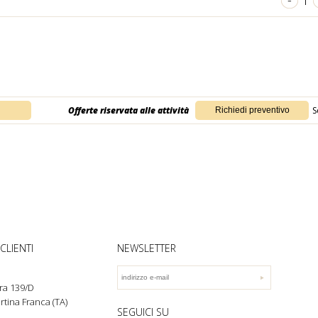
-
1
Offerte riservata alle attività
S
CLIENTI
NEWSLETTER
ra 139/D
rtina Franca (TA)
SEGUICI SU