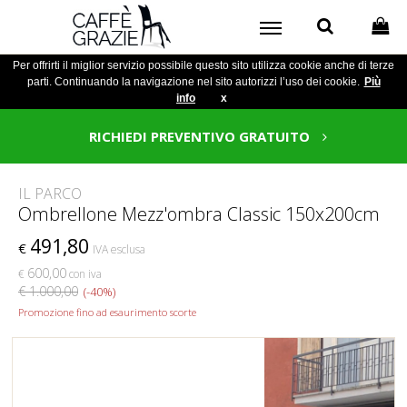
Per offrirti il miglior servizio possibile questo sito utilizza cookie anche di terze
parti. Continuando la navigazione nel sito autorizzi l’uso dei cookie.
Più
info
x
RICHIEDI PREVENTIVO GRATUITO
IL PARCO
Ombrellone Mezz'ombra Classic 150x200cm
491,80
€
IVA esclusa
600,00
€
con iva
€ 1.000,00
(-40%)
Promozione fino ad esaurimento scorte