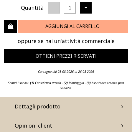
Quantità
-
+
1
AGGIUNGI AL CARRELLO
oppure se hai un'attività commerciale
OTTIENI PREZZI RISERVATI
Consegna dal 23-08-2026 al 26-08-2026
Scopri i servizi:
(1)
Consulenza arredo -
(2)
Montaggio -
(3)
Assistenza tecnica post
vendita.
Dettagli prodotto
Opinioni clienti