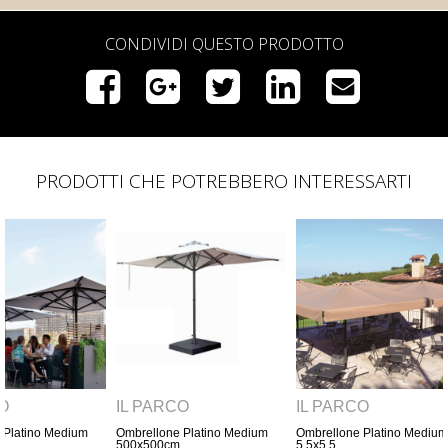
CONDIVIDI QUESTO PRODOTTO
PRODOTTI CHE POTREBBERO INTERESSARTI
O
IL PARCO
IL PARCO
Platino Medium
Ombrellone Platino Medium
Ombrellone Platino Medium
5,5x5,5
600x600cm