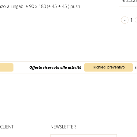
€ 2.22
zo allungabile 90 x 180 (+ 45 + 45 ) push
-
1
Offerte riservata alle attività
S
CLIENTI
NEWSLETTER