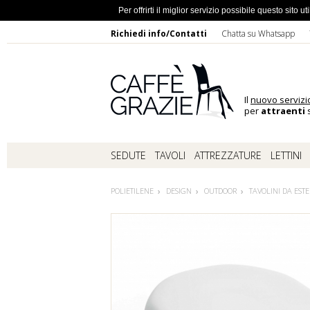
Ho dimentic
Per offrirti il miglior servizio possibile questo sito
Richiedi info/Contatti
Chatta su Whatsapp
Il
nuovo servizi
per
attraenti
s
SEDUTE
TAVOLI
ATTREZZATURE
LETTINI
POLIETILENE
DESIGN
OUTDOOR
TAVOLINI DA EST