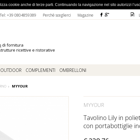
ato la password
 utilizza cookie anche di terze parti. Continuando la navigazione nel sito autorizzi l’us
F
ì
D
Tel: +39 0804859389
Perchè sceglierci
Magazine
o
di fornitura
trutture ricettive e ristorative
OUTDOOR
COMPLEMENTI
OMBRELLONI
ERNO
MYYOUR
MYYOUR
Tavolino Lily in pol
con portabottiglie i