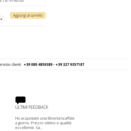
9,78
IVA esclusa
Aggiungi al carrello
+
ervizio clienti
+39 080
4859389 - +39 327 9357187
ULTIMI FEEDBACK
Ho acquistato una libreria/scaffale
a giorno. Prezzo ottimo e qualità
eccellente. Sa...