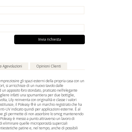
Invia richiesta
 e Agevolazioni
Opinioni Clienti
 impreziosire gli spazi esterni della propria casa con un
ort, si arricchisce di un nuovo tavolo dalle
d un apposito foro stondato, praticato nell’elegante
cogliere infatti una spumantiera per due bottiglie,
lta, Lily reinventa con originalità e classe i valori
 costituisce, il Poleasy ® è un marchio registrato che ha
nti-UV indicato quindi per applicazioni esterne. È al
e che gli permette di non assorbire lo smog mantenendo
l Poleasy è messo a punto attraverso un lavoro di
di eliminare quelle microporosità superficiali
ntiestetiche patine e, nel tempo, anche di possibili