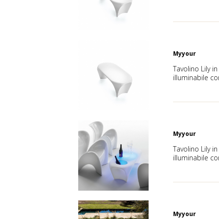
Myyour
Tavolino Lily i
illuminabile 
Myyour
Tavolino Lily i
illuminabile c
Myyour