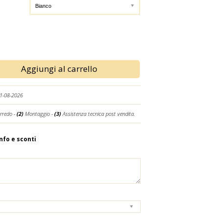
Aggiungi al carrello
21-08-2026
rredo -
(2)
Montaggio -
(3)
Assistenza tecnica post vendita.
info e sconti