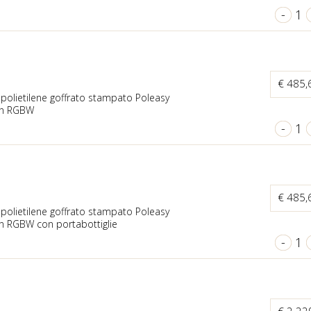
-
1
€ 485
n polietilene goffrato stampato Poleasy
con RGBW
-
1
€ 485
n polietilene goffrato stampato Poleasy
on RGBW con portabottiglie
-
1