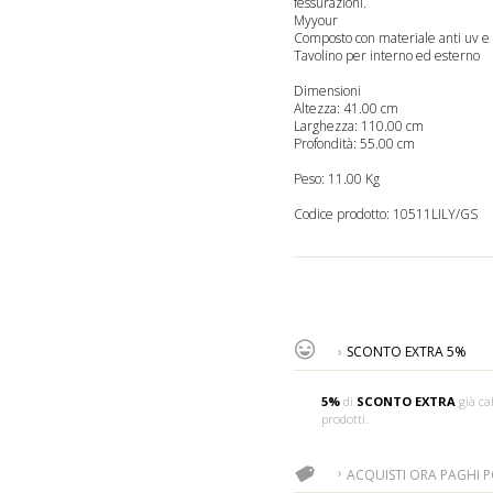
fessurazioni.
Myyour
Composto con materiale anti uv e
Tavolino per interno ed esterno
Dimensioni
Altezza: 41.00 cm
Larghezza: 110.00 cm
Profondità: 55.00 cm
Peso: 11.00 Kg
Codice prodotto:
10511LILY/GS
SCONTO EXTRA 5%
5%
di
SCONTO EXTRA
già cal
prodotti.
ACQUISTI ORA PAGHI PO