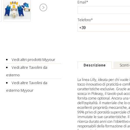
Email*
Telefono*
Vedi altri prodotti Myyour
Descrizione
Sconti
Vedi altre Tavolini da
esterno
La linea Lilly, ideata per chi vuole
Vedi altre Tavolini da
tocco innovativo di praticità e comf
caratteristiche esclusive. Grazie a
esterno Myyour
scocca in Poleasy, il tavolo può ac
fornita come optional. Ancora una vo
dell’ospitalità. Il materiale che lo
eccellenti proprietà meccaniche, a
99% privo di porosità superficial
immutate le sue caratteristiche. I
ricerca durato anni con l'obiettivo 
responsabili della formazione di a