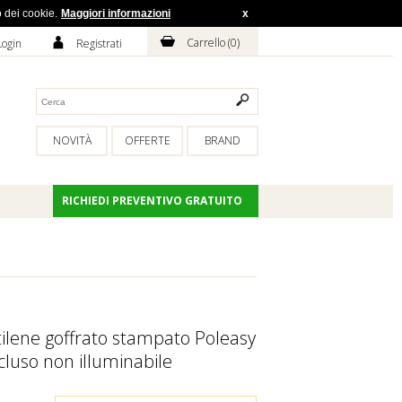
o dei cookie.
Maggiori informazioni
x
H
A
Carrello (
0
)
Login
Registrati
NOVITÀ
OFFERTE
BRAND
RICHIEDI PREVENTIVO GRATUITO
ietilene goffrato stampato Poleasy
ncluso non illuminabile