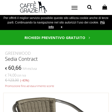
Per offrirti il miglior servizio possibile questo sito utilizza cookie anche di terze
parti. Continuando la navigazione nel sito autorizzi l’uso dei cookie.
Più
info
x
RICHIEDI PREVENTIVO GRATUITO
GREENWOOD
Sedia Contract
60,66
€
IVA esclusa
74,00
€
con iva
€ 123,30
(-40%)
Promozione fino ad esaurimento scorte