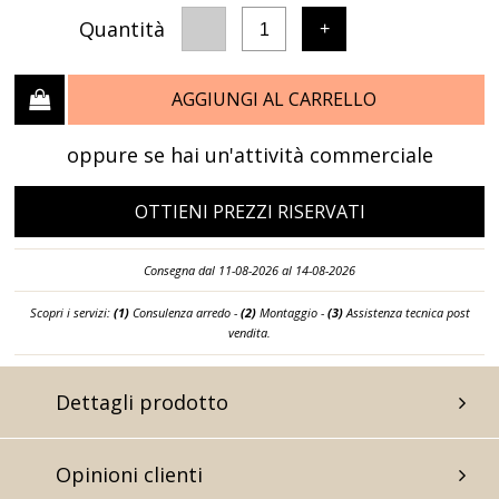
Quantità
-
+
1
AGGIUNGI AL CARRELLO
oppure se hai un'attività commerciale
OTTIENI PREZZI RISERVATI
Consegna dal 11-08-2026 al 14-08-2026
Scopri i servizi:
(1)
Consulenza arredo -
(2)
Montaggio -
(3)
Assistenza tecnica post
vendita.
Dettagli prodotto
Opinioni clienti