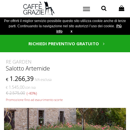
Per offrirti il miglior servizio possibile questo sito utilizza cookie anche di terze
parti. Continuando la navigazione nel sito autorizzi l’uso dei cookie.
Più
info
x
RICHIEDI PREVENTIVO GRATUITO
RE GARDEN
Salotto Artemide
1.266,39
€
IVA esclusa
1.545,00
€
con iva
€ 2.575,00
(-40%)
Promozione fino ad esaurimento scorte