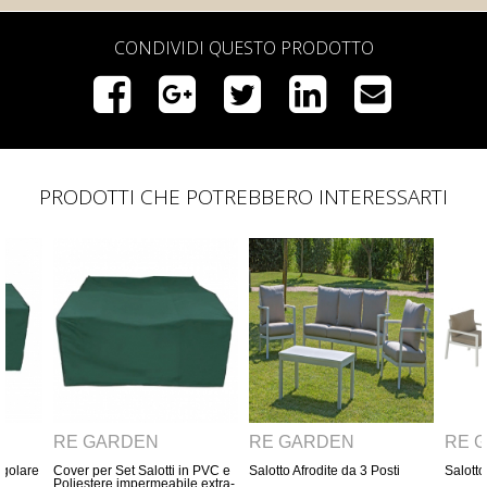
CONDIVIDI QUESTO PRODOTTO
PRODOTTI CHE POTREBBERO INTERESSARTI
RE GARDEN
RE GARDEN
RE
in PVC e
Salotto Afrodite da 3 Posti
Salotto Afrodite da 2 Posti
Cove
le extra-
in P