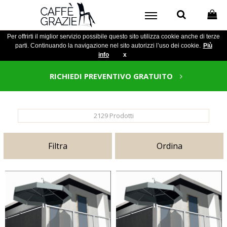
Per offrirti il miglior servizio possibile questo sito utilizza cookie anche di terze
parti. Continuando la navigazione nel sito autorizzi l’uso dei cookie.
Più
info
x
RICHIEDI PREVENTIVO GRATUITO
2129
Prodotti
Filtra
Ordina