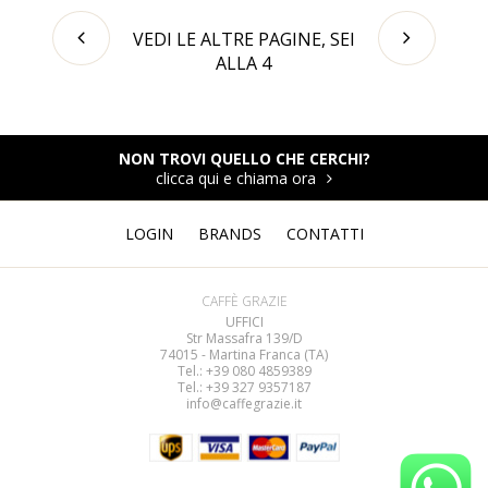
VEDI LE ALTRE PAGINE, SEI
ALLA
4
NON TROVI QUELLO CHE CERCHI?
clicca qui e chiama ora
LOGIN
BRANDS
CONTATTI
CAFFÈ GRAZIE
UFFICI
Str Massafra 139/D
74015 - Martina Franca (TA)
Tel.: +39 080
4859389
Tel.: +39 327 9357187
info@caffegrazie.it