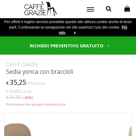
Per offrirti il miglior servizio possibile questo sito utilizza cookie anche di terze
parti. Continuando la navigazione nel sito autorizzi l’uso dei cookie.
Più
info
x
RICHIEDI PREVENTIVO GRATUITO
CAFFÈ GRAZIE
Sedia yonca con braccioli
35,25
€
IVA esclusa
43,00
€
con iva
€ 71,70
(-40%)
Promozione fino ad esaurimento scorte