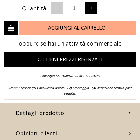
Quantità
-
+
1
AGGIUNGI AL CARRELLO
oppure se hai un'attività commerciale
OTTIENI PREZZI RISERVATI
Consegna dal 10-08-2026 al 13-08-2026
Scopri i servizi:
(1)
Consulenza arredo -
(2)
Montaggio -
(3)
Assistenza tecnica post
vendita.
Dettagli prodotto
Opinioni clienti