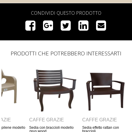
CONDIVIDI QUESTO PRODOTTO
PRODOTTI CHE POTREBBERO INTERESSARTI
GRAZIE
CAFFÈ GRAZIE
CAFFÈ GRAZIE
braccioli modello
Sedia effetto rattan con
Sedia in polipropilene con
braccioli
braccioli